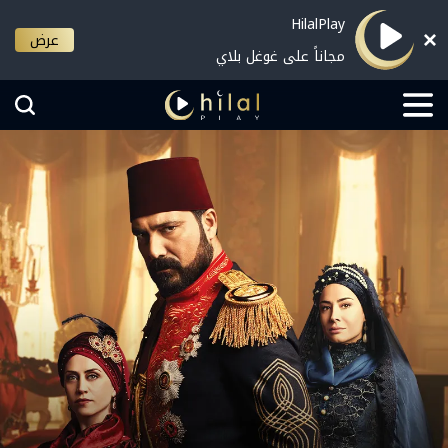
HilalPlay
عرض
مجاناً على غوغل بلاي