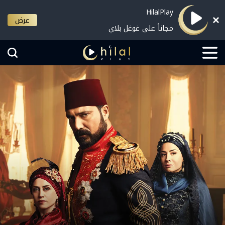
HilalPlay
عرض
مجاناً على غوغل بلاي