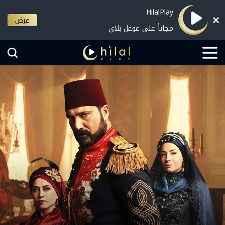
HilalPlay
عرض
مجاناً على غوغل بلاي