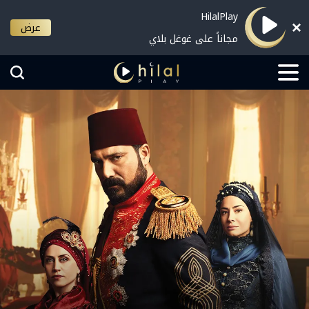
HilalPlay
عرض
مجاناً على غوغل بلاي