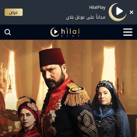
HilalPlay
عرض
مجاناً على غوغل بلاي