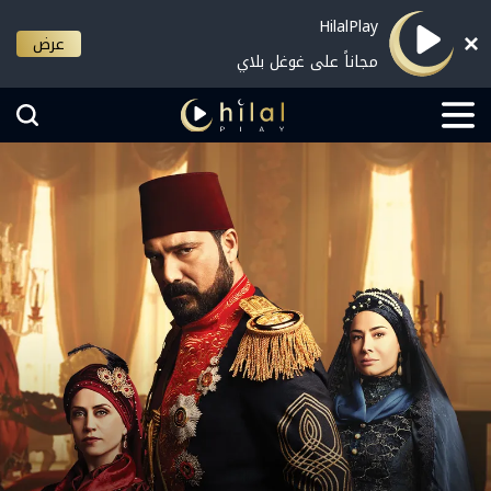
HilalPlay
عرض
مجاناً على غوغل بلاي