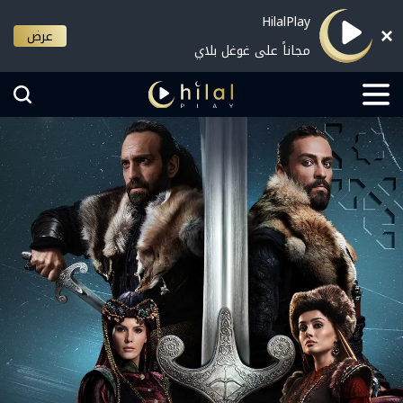
HilalPlay
عرض
مجاناً على غوغل بلاي