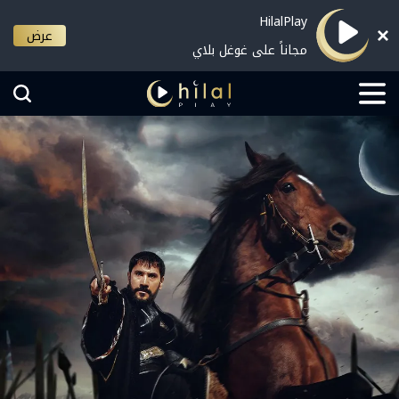
HilalPlay
عرض
مجاناً على غوغل بلاي