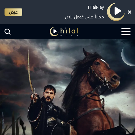
HilalPlay
عرض
مجاناً على غوغل بلاي