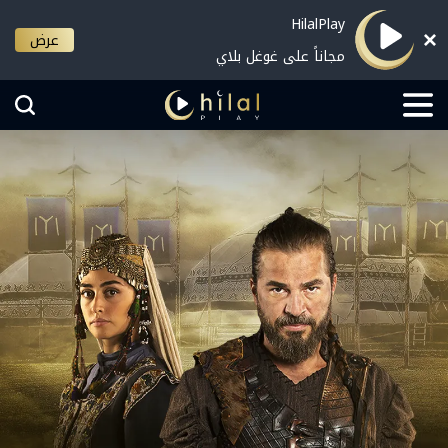
HilalPlay
عرض
مجاناً على غوغل بلاي