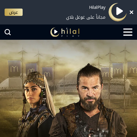
HilalPlay
عرض
مجاناً على غوغل بلاي