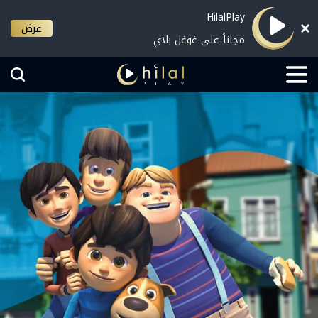
HilalPlay
عرض
مجاناً على غوغل بلاي