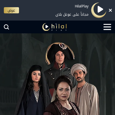
HilalPlay
عرض
مجاناً على غوغل بلاي