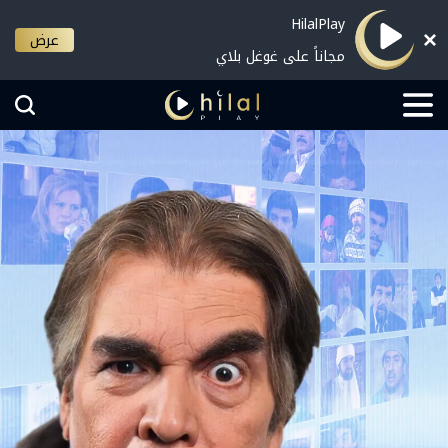
HilalPlay
عرض
مجاناً على غوغل بلاي