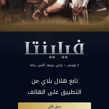
2 موسم,
تركي
جريمة
أكشن
دراما
تابع هلال بلاي من
التطبيق على الهاتف
حمل الآن