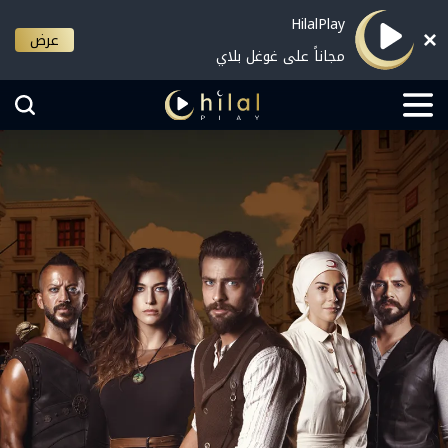
HilalPlay
عرض
مجاناً على غوغل بلاي