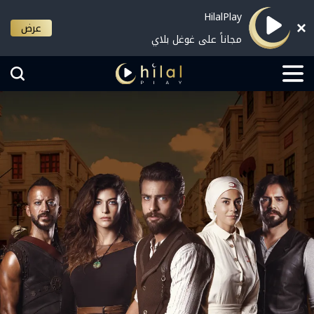
HilalPlay
عرض
مجاناً على غوغل بلاي