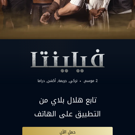
2 موسم,
تركي
جريمة
أكشن
دراما
تابع هلال بلاي من
التطبيق على الهاتف
حمل الآن