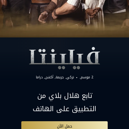
2 موسم,
تركي
جريمة
أكشن
دراما
تابع هلال بلاي من
التطبيق على الهاتف
حمل الآن