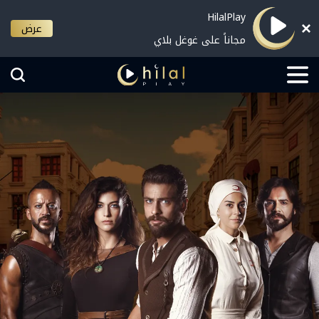
HilalPlay
عرض
مجاناً على غوغل بلاي