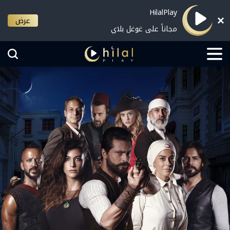
HilalPlay
عرض
مجاناً على غوغل بلاي