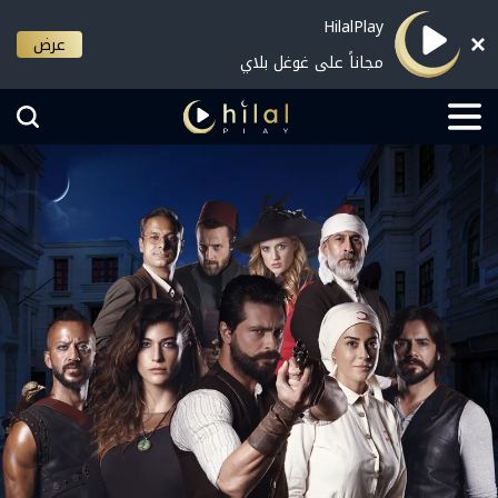
HilalPlay
عرض
مجاناً على غوغل بلاي