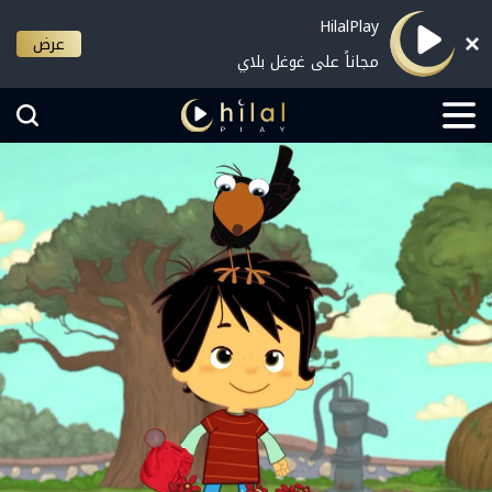
HilalPlay
عرض
مجاناً على غوغل بلاي