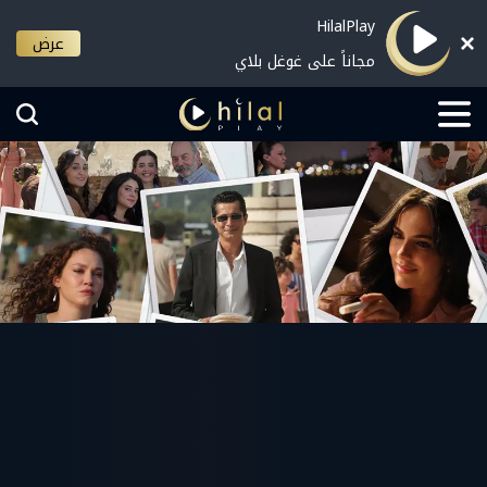
HilalPlay
عرض
مجاناً على غوغل بلاي