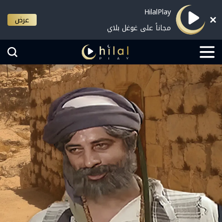
HilalPlay
عرض
مجاناً على غوغل بلاي