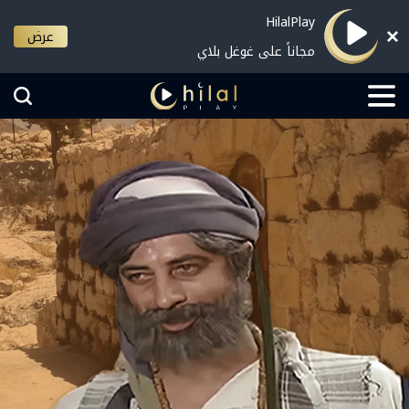
HilalPlay
عرض
مجاناً على غوغل بلاي