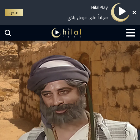
HilalPlay
عرض
مجاناً على غوغل بلاي