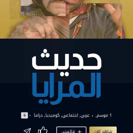
1 موسم,
عربي
اجتماعي
كوميديا
دراما
G
شاهد الان
قائمتي