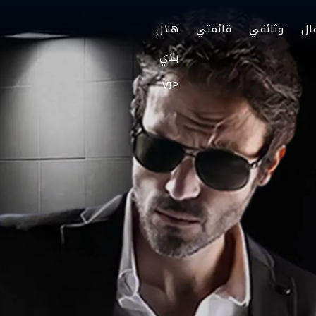
ال
وثائقي
قائمتي
هلال
بلاي
VIP