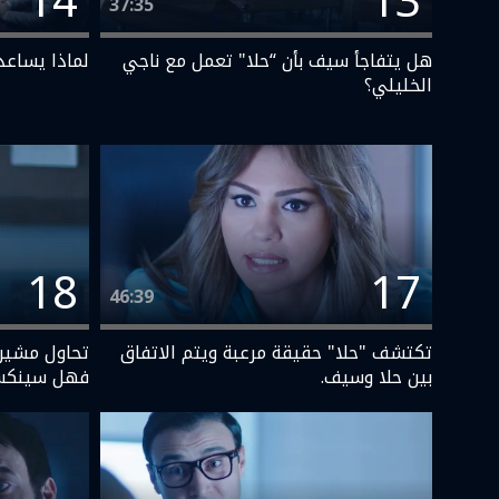
14
13
37:35
هل يتفاجأ سيف بأن “حلا" تعمل مع ناجي
لماذا يساعد
الخليلي؟
18
17
46:39
تكتشف "حلا" حقيقة مرعبة ويتم الاتفاق
تحاول مشيرة
بين حلا وسيف.
فهل سينك