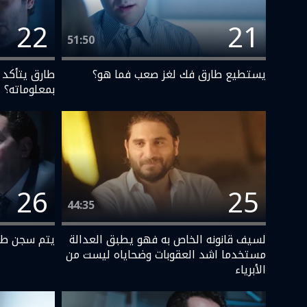
22
21
51:50
يستطيع طارق فك لغز صعب فما هو؟
طارق يتأكد
بمعلوماته؟
26
25
44:35
لسيف قانونه الخاص به فهو يطبق العدالة
يتم سجن طار
مستخدما اشد العقوبات وضحاياه ليست من
الأبرياء