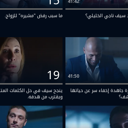
15
41:42
 سيف ناجي الخليلي؟
ما سبب رفض "مشيره" للزواج.
19
41:50
 جاهدة إخفاء سر عن حياتها
ينجح سيف في حل الكلمات المت
شف؟
ويقترب من هدفه.