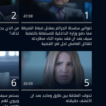
2
1
47:08
تتوالى سلسلة الجرائم بمقتل ضباط الشرطة
‎من الذي ي
مما دفع وزارة الداخلية للاستعانة بالضابط
لذلك؟
سيف بعد ان فقد بصره اثناء مطاردته
للقاتل الغامض لحل لغز القضية
6
5
43:09
تحولت العلاقة بين طارق وماجد بعد ان
يستمر سيف 
اكتشف حقيقته.
ويروي لهم ت
وقعت على ا