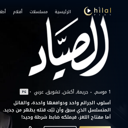
الرئيسية
مسلسلات
أفلام
أطف
1 موسم,
جريمة
أكشن
تشويق
عربي
PG
أسلوب الجرائم واحد ودوافعها واحدة، والقاتل
المتسلسل الذي سبق وأن ثبُت قتله يظهر من جديد.
أما مفتاح اللغز، فيملكه ضابط شرطة وحيد!