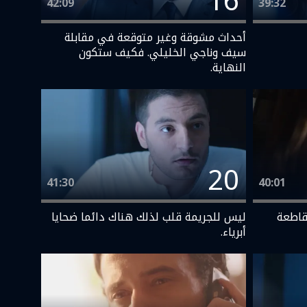
16
42:09
39:32
أحداث مشوقة وغير متوقعة في مقابلة
سيف وناجي الخليلي. فكيف ستكون
النهاية.
20
41:30
40:01
قاطعة
ليس للجريمة قلب لذلك هناك دائما ضحايا
أبرياء.