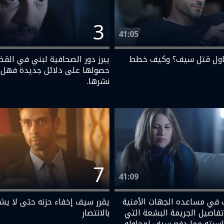
3
41:05
حاول قتل سيف؟ وكيف خطط
يبرز دور الصحافية لبني في القض
حصولها على دلائل جديدة فهل
نشرها.
7
41:09
في مساعده الجهات الأمنية
يقرر سيف إخفاء حزنه حتى لا يش
فاصيل الجريمة البشعة التي
بالانتصار
سرته مما دفع سيف لمحاوله