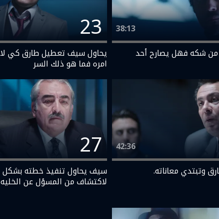
23
38:13
 من شكه فهل يصارح أحد
يحاول سيف تعطيل طارق كي لا
امره فما هو ذلك السر
27
42:36
ق وتبتدي معاناته.
سيف يحاول تنفيذ خطته بشكل 
لاكتشاف من المسؤل عن الخليه ا